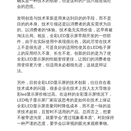
确实是一种技术的创新，但是这样的产品只能造成社
会的恐慌。
发明创造与技术革新是用来达到目的的手段，而不是
目的的本身。技术引领还是以消费者的真实需求为目
的。以消费者的*体验。技术毫无实用价值，迟早将被
淘汰出局。相反，全彩LED显示屏早期开发的一些部
件，由于在实际使用中表现很出色，因此尽管在技术
上不是很先进，可是良好的适用性使其在LED电子屏
上的应用经久不衰、长生不老。创新的目的是为了使
全彩LED显示屏的性能变得更佳，让我们的消费者使
用变得更方便，但适用未必都很先进，这就是辩证
法。
另外，目前全彩LED显示屏的技术创新，往往存在着
技术成本的问题，很多企业在技术上投入太大导致全
彩led显示屏价格过高。在这样的全彩显示屏情况下，
LED电子显示屏厂家应该思考的是如何在技术上保证
全彩LED显示屏质量同时降低成本，而不是一味的追
求技术超前，且暂时不适用的产品。总而言之，想要
不被带进沟里，就要学会“透过现象看本质”。时刻保持
一种严谨的态度，要学会以审视的眼光来观察事物。